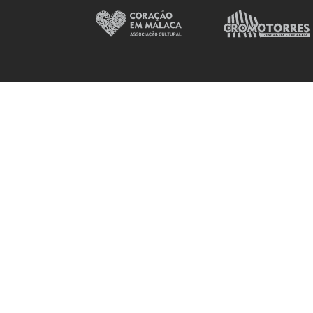
Política de Privacidade
eBooks
Genesis, Dental Clinics, Torres
Por
Slingshot.pt