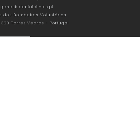
genesisdentalclinics.pt
a dos Bombeiros Voluntários
-320 Torres Vedras - Portugal
LE MAPS
REVER NEWSLETTER