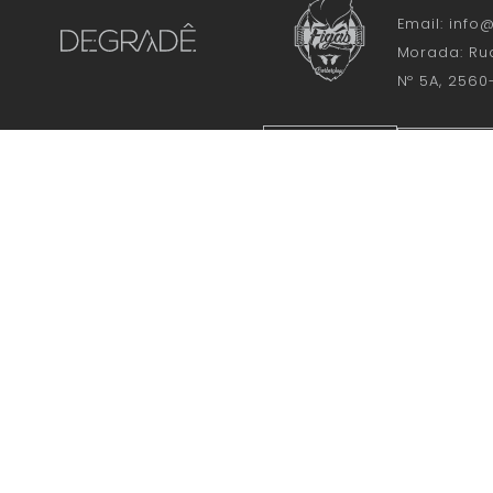
Email:
info@
Morada:
Ru
Nº 5A, 2560
SABER +
GOOG
SUBSC
 Vedras © 2018