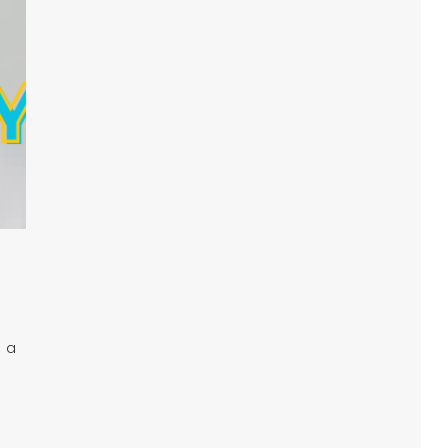
L
e a