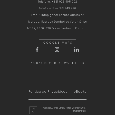
Telefone:
+351 926 405 202
Telefone Fixo:
261 243 476
Email:
info@genesisdentalclinics.pt
Morada:
Rua dos Bombeiros Voluntários
Nº 5A, 2560-320 Torres Vedras - Portugal
GOOGLE MAPS
SUBSCREVER NEWSLETTER
Política de Privacidade
eBooks
Genesis, Dental Clinics, Torres Vedras © 2018
Por
Slingshot.pt