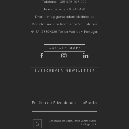
Telefone:
+351 926 405 202
Telefone Fixo:
261 243 476
Email:
info@genesisdentalclinics.pt
Morada:
Rua dos Bombeiros Voluntários
Nº 5A, 2560-320 Torres Vedras - Portugal
GOOGLE MAPS
SUBSCREVER NEWSLETTER
Política de Privacidade
eBooks
Genesis, Dental Clinics, Torres Vedras © 2018
Por
Slingshot.pt